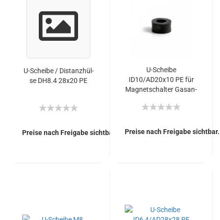
U-​Schei­be
U-​Schei­be / Di­stanz­hül­
ID10/AD20x10 PE für
se DH8.4 28x20 PE
Ma­gnet­schal­ter Gas­an­
trieb
Preise nach Freigabe sichtbar.
Preise nach Freigabe sichtbar.