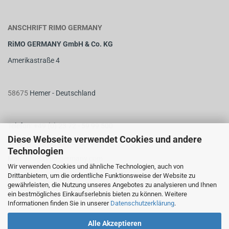
ANSCHRIFT RIMO GERMANY
RiMO GERMANY GmbH & Co. KG
Amerikastraße 4
58675
Hemer - Deutschland
Telefon: +49 (0) 23 72 - 59 99 500
Diese Webseite verwendet Cookies und andere
Telefax: +49 (0) 23 72 - 59 99 510
Technologien
M
ail:
info@rimo-germany.com
Wir verwenden Cookies und ähnliche Technologien, auch von
Web:
www.rimo-germany.com
Drittanbietern, um die ordentliche Funktionsweise der Website zu
gewährleisten, die Nutzung unseres Angebotes zu analysieren und Ihnen
ein bestmögliches Einkaufserlebnis bieten zu können. Weitere
Informationen finden Sie in unserer
Datenschutzerklärung
.
Alle Akzeptieren