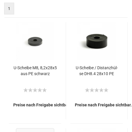
1
U-​Schei­be M8, 8,2x28x5
U-​Schei­be / Di­stanz­hül­
aus PE schwarz
se DH8.4 28x10 PE
Preise nach Freigabe sichtbar.
Preise nach Freigabe sichtbar.