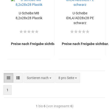
U-​Schei­be M8
U-​Schei­be
8,2x28x28 Plas­tik
ID6,4/AD28x28 PE
schwarz
Preise nach Freigabe sichtbar.
Preise nach Freigabe sichtbar.
Sortieren nach
8 pro Seite
1
1
bis
6
(von insgesamt
6
)