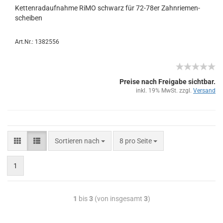
Ket­ten­rad­auf­nah­me RiMO schwarz für 72-​78er Zahn­rie­men­
schei­ben
Art.Nr.: 1382556
Preise nach Freigabe sichtbar.
inkl. 19% MwSt. zzgl.
Versand
Sortieren nach
8 pro Seite
1
1
bis
3
(von insgesamt
3
)