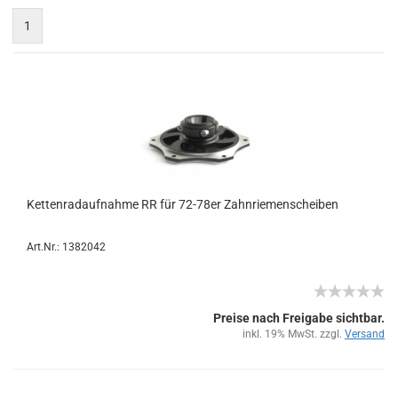
1
Ket­ten­rad­auf­nah­me RR für 72-​78er Zahn­rie­men­schei­ben
Art.Nr.: 1382042
Preise nach Freigabe sichtbar.
inkl. 19% MwSt. zzgl.
Versand