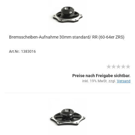
Bremsscheiben-​​Auf­nah­me 30mm stan­dard/ RR (60-​64er ZRS)
Art.Nr.: 1383016
Preise nach Freigabe sichtbar.
inkl. 19% MwSt. zzgl.
Versand