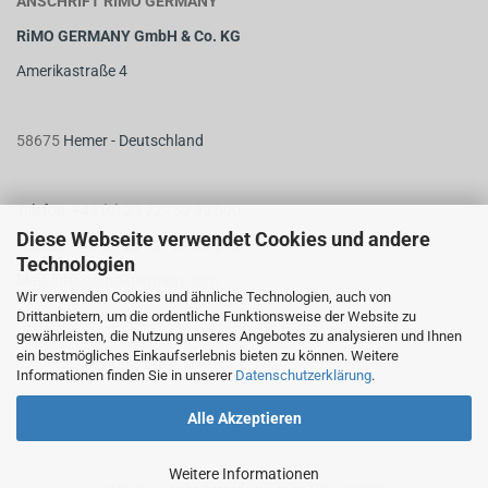
ANSCHRIFT RIMO GERMANY
RiMO GERMANY GmbH & Co. KG
Amerikastraße 4
58675
Hemer - Deutschland
Telefon: +49 (0) 23 72 - 59 99 500
Diese Webseite verwendet Cookies und andere
Telefax: +49 (0) 23 72 - 59 99 510
Technologien
M
ail:
info@rimo-germany.com
Wir verwenden Cookies und ähnliche Technologien, auch von
Web:
www.rimo-germany.com
Drittanbietern, um die ordentliche Funktionsweise der Website zu
gewährleisten, die Nutzung unseres Angebotes zu analysieren und Ihnen
ein bestmögliches Einkaufserlebnis bieten zu können. Weitere
Informationen finden Sie in unserer
Datenschutzerklärung
.
Alle Akzeptieren
Weitere Informationen