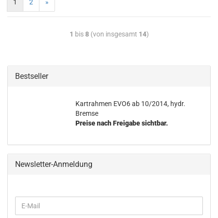
1
2
»
1
bis
8
(von insgesamt
14
)
Bestseller
Kart­rah­men EVO6 ab 10/2014, hydr.
Brem­se
Preise nach Freigabe sichtbar.
Newsletter-Anmeldung