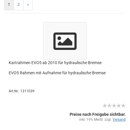
1
2
»
Kart­rah­men EVO5 ab 2010 für hy­drau­li­sche Brem­se
EVO5 Rah­men mit Auf­nah­me für hy­drau­li­sche Brem­se
Art.Nr.: 1311039
Preise nach Freigabe sichtbar.
inkl. 19% MwSt. zzgl.
Versand