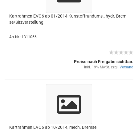
Kart­rah­men EVO6 ab 01/2014 Kunst­off­rund­ums., hydr. Brem­
se/Sitz­ver­stel­lung
Art.Nr.: 1311066
Preise nach Freigabe sichtbar.
inkl. 19% MwSt. zzgl.
Versand
Kart­rah­men EVO6 ab 10/2014, mech. Brem­se