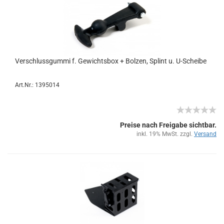
Ver­schluss­gum­mi f. Ge­wichts­box + Bol­zen, Splint u. U-​Schei­be
Art.Nr.: 1395014
Preise nach Freigabe sichtbar.
inkl. 19% MwSt. zzgl.
Versand