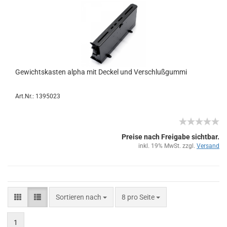
Ge­wichts­kas­ten alpha mit De­ckel und Ver­schluß­gum­mi
Art.Nr.: 1395023
Preise nach Freigabe sichtbar.
inkl. 19% MwSt. zzgl.
Versand
Sortieren nach
8 pro Seite
1