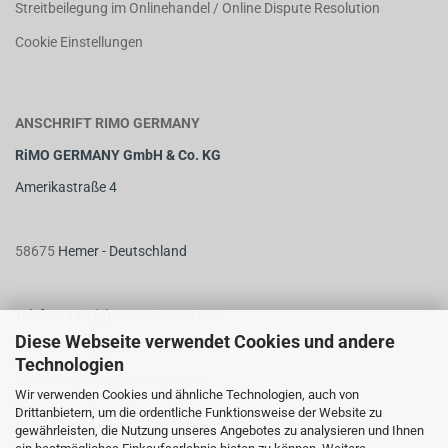
Streitbeilegung im Onlinehandel / Online Dispute Resolution
Cookie Einstellungen
ANSCHRIFT RIMO GERMANY
RiMO GERMANY GmbH & Co. KG
Amerikastraße 4
58675
Hemer - Deutschland
Telefon: +49 (0) 23 72 - 59 99 500
Diese Webseite verwendet Cookies und andere
Telefax: +49 (0) 23 72 - 59 99 510
Technologien
M
ail:
info@rimo-germany.com
Wir verwenden Cookies und ähnliche Technologien, auch von
Web:
www.rimo-germany.com
Drittanbietern, um die ordentliche Funktionsweise der Website zu
gewährleisten, die Nutzung unseres Angebotes zu analysieren und Ihnen