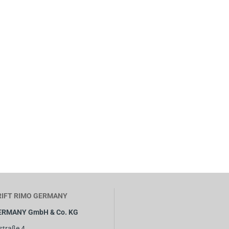
IFT RIMO GERMANY
ERMANY GmbH & Co. KG
straße 4