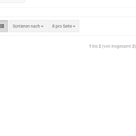
Sortieren nach
8 pro Seite
1
bis
2
(von insgesamt
2
)