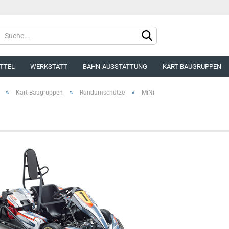
Sprache auswählen
TTEL
WERKSTATT
BAHN-AUSSTATTUNG
KART-BAUGRUPPEN
»
»
»
Kart-Baugruppen
Rundumschütze
MiNi
Konto e
Passwo