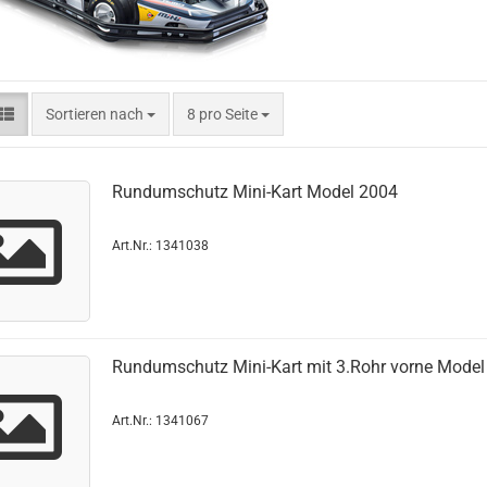
Sortieren nach
8 pro Seite
Rund­um­schutz Mini-​Kart Model 2004
Art.Nr.: 1341038
Rund­um­schutz Mini-​Kart mit 3.Rohr vorne Mode
Art.Nr.: 1341067