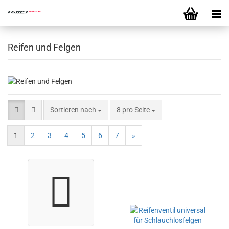
Reifen und Felgen
Sortieren nach
8 pro Seite
1
2
3
4
5
6
7
»