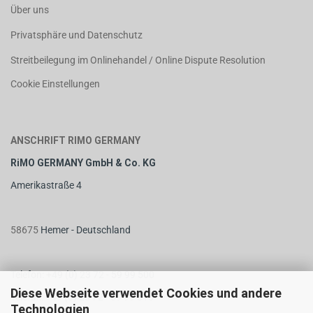
Über uns
Privatsphäre und Datenschutz
Streitbeilegung im Onlinehandel / Online Dispute Resolution
Cookie Einstellungen
ANSCHRIFT RIMO GERMANY
RiMO GERMANY GmbH & Co. KG
Amerikastraße 4
58675
Hemer - Deutschland
Telefon: +49 (0) 23 72 - 59 99 500
Diese Webseite verwendet Cookies und andere
Telefax: +49 (0) 23 72 - 59 99 510
Technologien