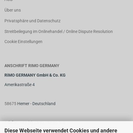
Über uns
Privatsphäre und Datenschutz
Streitbeilegung im Onlinehandel / Online Dispute Resolution
Cookie Einstellungen
ANSCHRIFT RIMO GERMANY
RiMO GERMANY GmbH & Co. KG
Amerikastraße 4
58675
Hemer - Deutschland
Telefon: +49 (0) 23 72 - 59 99 500
Diese Webseite verwendet Cookies und andere
Telefax: +49 (0) 23 72 - 59 99 510