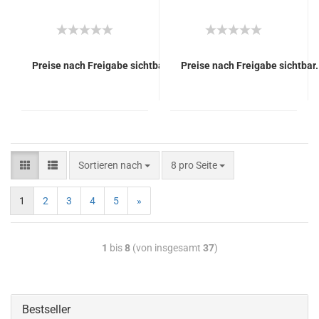
Preise nach Freigabe sichtbar.
Preise nach Freigabe sichtbar.
Sortieren nach
8 pro Seite
1
2
3
4
5
»
1
bis
8
(von insgesamt
37
)
Bestseller